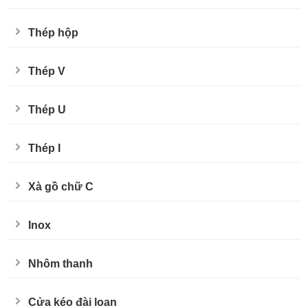
Thép hộp
Thép V
Thép U
Thép I
Xà gồ chữ C
Inox
Nhôm thanh
Cửa kéo đài loan