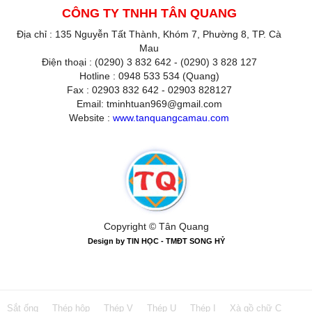
CÔNG TY TNHH TÂN QUANG
Địa chỉ : 135 Nguyễn Tất Thành, Khóm 7, Phường 8, TP. Cà
Mau
Điện thoại : (0290) 3 832 642 - (0290) 3 828 127
Hotline : 0948 533 534 (Quang)
Fax : 02903 832 642 - 02903 828127
Email: tminhtuan969@gmail.com
Website :
www.tanquangcamau.com
Copyright © Tân Quang
Design by TIN HỌC - TMĐT SONG HỶ
Sắt ống
Thép hộp
Thép V
Thép U
Thép I
Xà gồ chữ C