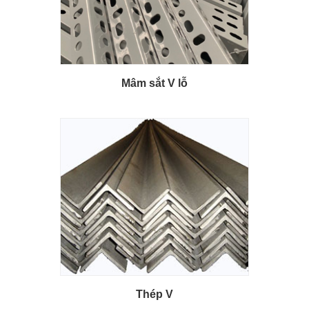
Mâm sắt V lỗ
Thép V