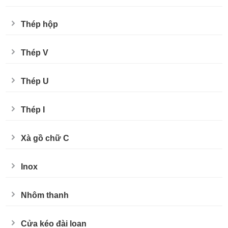
Thép hộp
Thép V
Thép U
Thép I
Xà gồ chữ C
Inox
Nhôm thanh
Cửa kéo đài loan