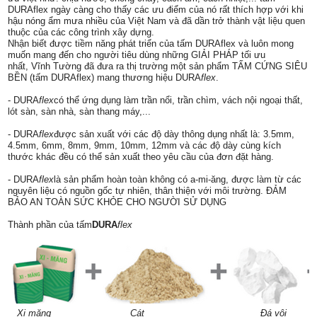
DURAflex ngày càng cho thấy các ưu điểm của nó rất thích hợp với khi
hậu nóng ẩm mưa nhiều của Việt Nam và đã dần trở thành vật liệu quen
thuộc của các công trình xây dựng.
Nhận biết được tiềm năng phát triển của tấm
DURAflex
và luôn mong
muốn mang đến cho người tiêu dùng những GIẢI PHÁP tối ưu
nhất, Vĩnh Tường đã đưa ra thị trường một sản phẩm TẤM CỨNG SIÊU
BỀN (tấm
DURAflex
) mang thương hiệu DURA
flex
.
- DURA
flex
có thể ứng dụng làm trần nổi, trần chìm, vách nội ngoại thất,
lót sàn, sàn nhà, sàn thang máy,...
- DURA
flex
được sản xuất với các độ dày thông dụng nhất là: 3.5mm,
4.5mm, 6mm, 8mm, 9mm, 10mm, 12mm và các độ dày cùng kích
thước khác đều có thể sản xuất theo yêu cầu của đơn đặt hàng.
- DURA
flex
là sản phẩm hoàn toàn không có a-mi-ăng, được làm từ các
nguyên liệu có nguồn gốc tự nhiên, thân thiện với môi trường. ĐẢM
BẢO AN TOÀN SỨC KHỎE CHO NGƯỜI SỬ DỤNG
Thành phần của tấm
DURA
flex
Xi măng Cát Đá vôi