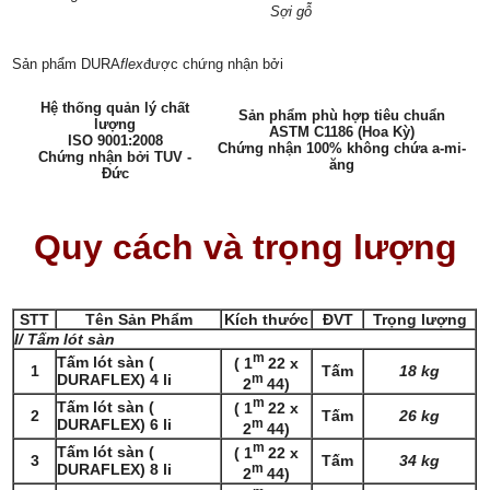
Sợi gỗ
Sản phẩm DURA
flex
được chứng nhận bởi
Hệ thống quản lý chất
Sản phẩm phù hợp tiêu chuẩn
lượng
ASTM C1186 (Hoa Kỳ)
ISO 9001:2008
Chứng nhận 100% không chứa a-mi-
Chứng nhận bởi TUV -
ăng
Đứ
c
Quy cách và trọng lượng
STT
Tên Sản Phẩm
Kích thước
ĐVT
Trọng lượng
I/ Tấm lót sàn
m
Tấm lót sàn (
( 1
22 x
1
Tấm
18 kg
DURAFLEX) 4 li
m
2
44)
m
Tấm lót sàn (
( 1
22 x
2
Tấm
26 kg
DURAFLEX) 6 li
m
2
44)
m
Tấm lót sàn (
( 1
22 x
3
Tấm
34 kg
DURAFLEX) 8 li
m
2
44)