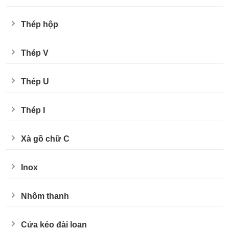
Thép hộp
Thép V
Thép U
Thép I
Xà gồ chữ C
Inox
Nhôm thanh
Cửa kéo đài loan