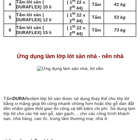
m
Tấm lót sàn (
( 1
22 x
4
Tấm
41 kg
DURAFLEX) 10 li
m
2
44)
m
Tấm lót sàn (
( 1
22 x
5
Tấm
53 kg
DURAFLEX) 12 li
m
2
44)
m
Tấm lót sàn (
( 1
22 x
6
Tấm
73 kg
DURAFLEX) 15 li
m
2
44)
Ứng dụng làm lớp lót sàn nhà - nền nhà
Tấm
DURA
flex
làm lớp lót sàn được sử dụng thay thế cho lớp lót
bằng xi măng giúp thi công nhanh chóng hơn hoặc lớp gỗ dán đắt
tiền nhằm giảm thời gian thi công và tiết kiệm chi phí. Sử dụng làm
lớp lót cho các hệ sàn gỗ, sàn gạch,... cho các công trình khách
sạn, nhà hàng, cao ốc, trung tâm thương mại, nhà ở.