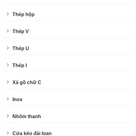
Thép hộp
Thép V
Thép U
Thép I
Xà gồ chữ C
Inox
Nhôm thanh
Cửa kéo đài loan